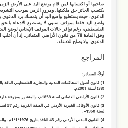
صاحبها أو اكتسابها لمن قام بوضع اليد على الأرض الزمن
يكتسب الحائز حق ملكيتها. ومرور الزمن بموجب التشريعا
الدعوى، حيث يستطيع واضع اليد أن يتمسك برد الدعوى ب
واضع اليد فقط بموقف سلبي لا يستطيع الادعاء بالحق ا
الفلسطيني، رغم توافر حالات الموقف الإيجابي لوضع اليد
وفق المادة 78 من قانون الأراضي العثماني. إذ 
الدعوى، ولا يصلح للادعاء.
المراجع
أولاً- المصادر:
(38) لسنة 2001م.
2) قانون الأراضي العثماني لسنة 1858م، والمنشور بمجوعة عارف رمضان، 1859م.
لسنة 1960م.
4) القانون المدني الأردني رقم 43 النافذ بتاريخ 1/1/1976م، والمنشور بالجريدة الرسمية العدد الممتاز رقم (1) 1976م.