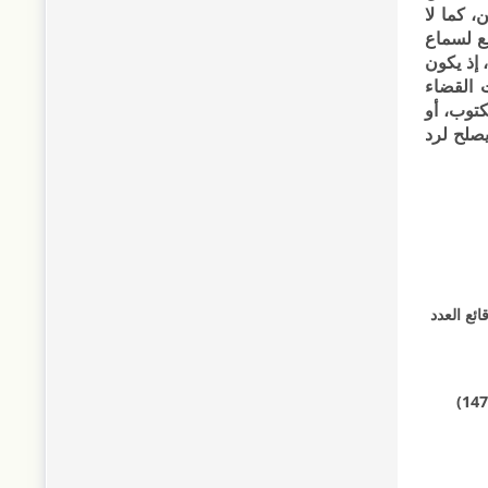
، كما لا
ع لسماع
إذ يكون
 القضاء
كتوب، أو
 يصلح لرد
9/5/2001م، والمنشور بجريدة الوقائع العدد
3) قانون الأوقاف الخيرية الأردني في الضفة الغربية رقم 57 لسنة 1959م، الصادر بتاريخ 16/1/1960م، والمنشور في الجريدة الرسمية العدد (1476)