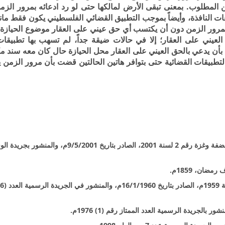
 المطلوب. بمعنى تبقى الأرض لمالكها حتى لو رد ادعائه بمرور الزمن
ت النافذة، وأيضاً بموجب التطبيق القضائي الفلسطيني يكون فقط مان
مرور الزمن دون أن يكتسب أي حق عيني على العقار موضوع الحيازة، 
لعيني على العقار؛ إلا في حالات ضيقة جداً، لم تسهب بها تطبيقات
 بأن يدعي بالحق العيني على العقار محل الحيازة حال كان معه سند م
أن أغلب التطبيقات القضائية حتى بتوافر هاتين الحالتين قضت بأن مرور الزمن
1) قانون أصول المحاكمات المدنية والتجارية الفلسطيني النافذ بالضفة وغزة رقم 2 لسنة 2001، الصادر بتاريخ 