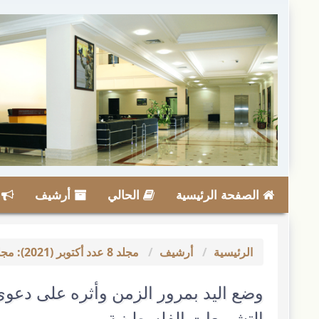
لقفز
لسريع
لى
حتوى
لصفحة
لملاحة
لرئيسية
لمحتوى
لرئيسي
انب
لشريط
لجانبي
الصفحة الرئيسية
الحالي
أرشيف
ا
الرئيسية
أرشيف
مجلد 8 عدد أكتوبر (2021): مجلة الدراسات الفقهية والقانونية
وضع اليد بمرور الزمن وأثره على دعوى 
التشريعات الفلسطينية