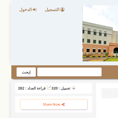
التسجيل
الدخول
إبحث
تحميل :
320
قراءة العداد :
282
Share Now