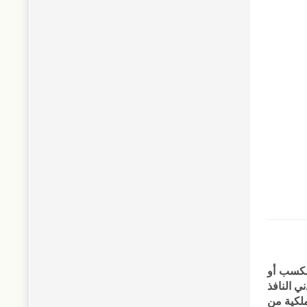
مكسب أو
ية لعام 1876م، وهي القانون المدني النافذ
ملكية من