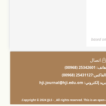
م 5 لسنة 1960م، والصادر بتاريخ
based on
اتصال
هاتف: 25342601 (00968)
الفاكس:25431127 (00968)
بريد إلكتروني: hji.journal@hji.edu.om
.
Copyright © 2024 JJLS -
, All rights reserved. This is an ope