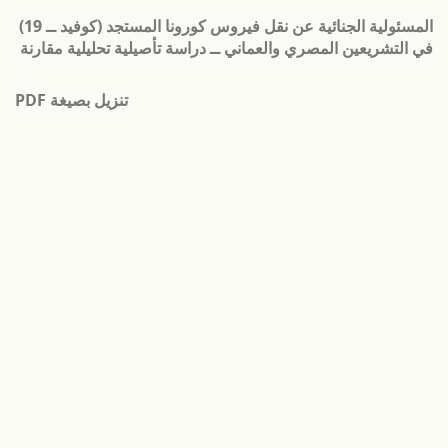
لعودة
المسئولية الجنائية عن نقل فيروس كورونا المستجد (كوفيد ــ 19)
لى
في التشريعين المصري والعماني ــ دراسة تأصيلية تحليلية مقارنة
فاصيل
لمؤلَّف
تنزيل
تنزيل بصيغة PDF