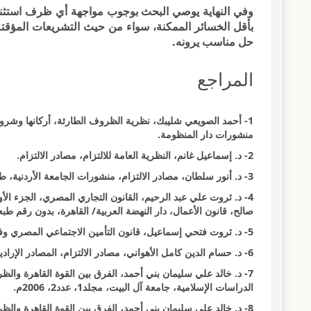
وفي النهاية يوصي البحث بوجوب مواجهة أي ظرف استثنائ
بأقل الخسائر الممكنة، سواء من حيث التشريعات المؤقتة أ
حل مناسب يرونه.
المراجع
منشورات دار المنظومة.
2- د. إسماعيل غانم، النظرية العامة للالتزام، مصادر الالتزام.
3- د. أنور سلطان، مصادر الالتزام، منشورات الجامعة الأردنية، ط 1987م.
صالح، قانون الأعمال، دار النهضة العربية/ القاهرة، بدون رقم طبعة، 2008-009
5- د. ثروت فتحي إسماعيل، قانون التأمين الاجتماعي المصري وفقاً لأحدث التعديلات التشريعية، كلية الحقوق، جامعة عين شمس، 2005.
6- د. حسام الدين كامل الأهواني، مصادر الالتزام، المصادر الإرادية، بدون دار نشر، بدون رقم طبعة، بدون تاريخ نشر.
7- د. خالد علي سليمان بني أحمد، الفرق بين القوة القاهرة والظ
الدراسات الإسلامية، جامعة آل البيت، مجلد1، عدد2، 2006م.
8- د. خالد علي سليمان بني أحمد، الفرق بين القوة القاهرة وال