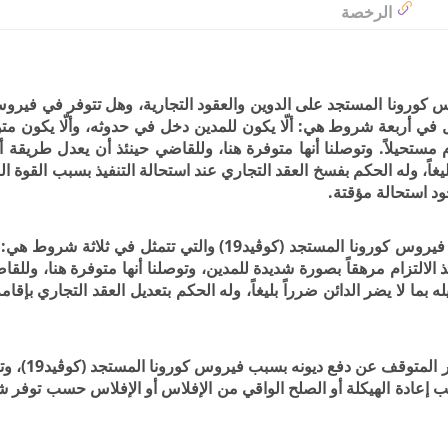
الرخصة
روس كورونا المستجد على الدوين والعقود التجارية، وهل تتوفر في فيرو
لتي تتمثل في أربعة شروط هي: ألّا يكون للمدين دخل في حدوثه، وألّا يكون متوقع
مستحيلاً. وتوصلنا أنها متوفرة هنا، وللقاضي حينئذ أن يعدل طريقة أد
يغاً، وله الحكم بفسخ العقد التجاري عند استحالة التنفيذ بسبب القوة الق
ود استحالة مؤقتة.
ثم تناول البحث مدى توفر شروط الظروف الطارئة في فيروس كورونا المستجد (كوڨيد19) والتي تتمثل في
ذ الالتزام مرهقاً بصورة شديدة للمدين، وتوصلنا أنها متوفرة هنا، وللقا
بما لا يضر الدائن ضرراً بليغاً، وله الحكم بتعديل العقد التجاري بإقامة
وأخيراً تناول البحث مدى توفر شروط الإف
 طلب إعادة الهيكلة أو الصلح الواقي من الإفلاس أو الإفلاس حسب توفر