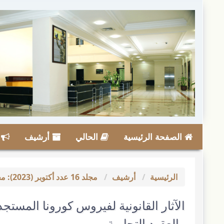
لقفز
لسريع
لى
حتوى
لصفحة
لملاحة
لرئيسية
لمحتوى
لرئيسي
انب
لشريط
لجانبي
الصفحة الرئيسية
الحالي
أرشيف
ا
الرئيسية
أرشيف
مجلد 16 عدد أكتوبر (2023): مجلة الدراسات الفقهية والقانونية
والعقود التجارية