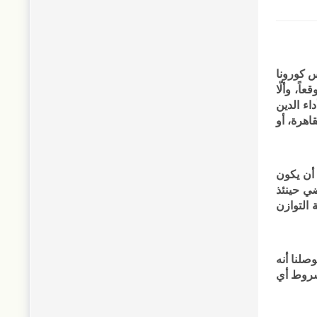
س كورونا
اً، وألّا
اء الدين
اهرة، أو
 ثلاثة شروط هي: أن يكون
ضي حينئذ
 التوازن
لاس على التاجر المتوقف عن دفع ديونه بسبب فيروس كورونا المستجد (كوڨيد19)، وتوصلنا أنه
 شروط أي