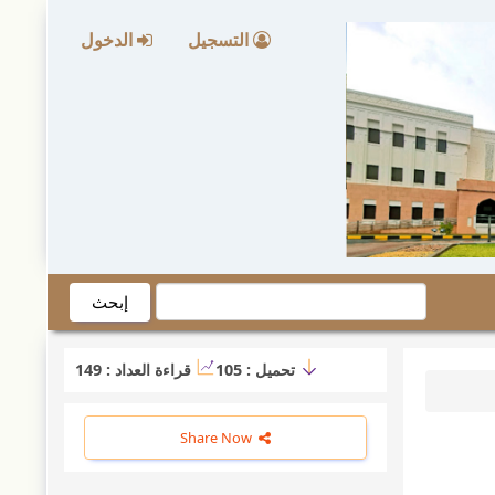
التسجيل
الدخول
إبحث
تحميل :
105
قراءة العداد :
149
Share Now