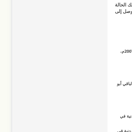
 الحالة
توصل إلى
1- أحمد الصويعي شليبك، نظرية الظروف الطارئة، أركانها وشروطها، المجلة الأردنية في الدراسات الإسلامية، جامعة آل البيت، مجلد3، عدد2، 2007م،
 الطبعة الثانية، 1995م، ص394؛ د/ سامي عبد الباقي أبو
نية في
ردنية في