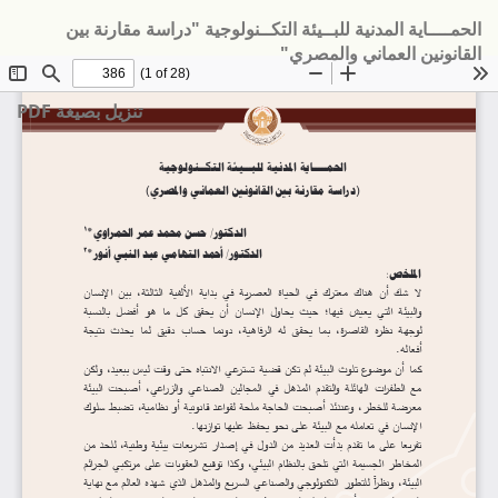
لعودة
الحمــــاية المدنية للبــيئة التكــنولوجية "دراسة مقارنة بين
لى
القانونين العماني والمصري"
فاصيل
لمؤلَّف
تنزيل
تنزيل بصيغة PDF