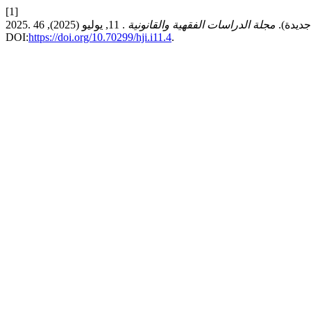
[1]
 جديدة).
مجلة الدراسات الفقهية والقانونية
. 11, يوليو (2025), 46.
DOI:
https://doi.org/10.70299/hji.i11.4
.