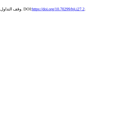
.
https://doi.org/10.70299/hji.i27.2
. 27, يوليو (2026). DOI:
2026. وقف التد