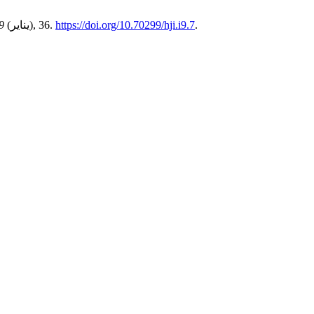
.
https://doi.org/10.70299/hji.i9.7
(يناير), 36.
9