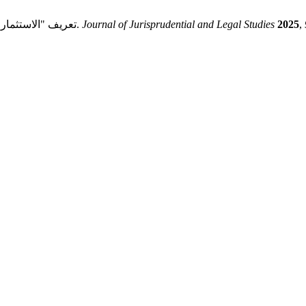
,
2025
Journal of Jurisprudential and Legal Studies
تعريف "الاستثمار" في ضوء اتفاقية تسوية منازعات الاستثمار (الأكسيد) (قضية ساليني).