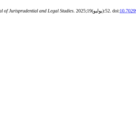
10.70299
. 2025;19(يوليو):52. doi:
l of Jurisprudential and Legal Studies