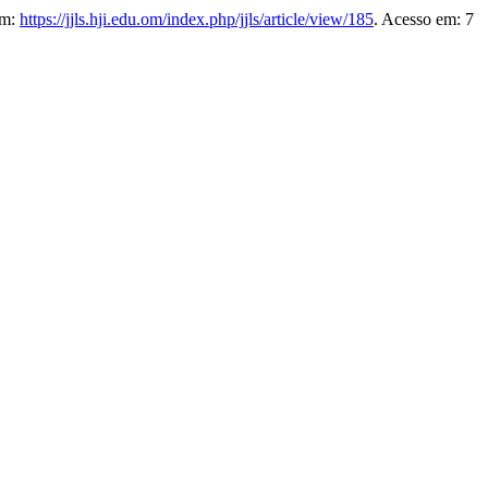
em:
https://jjls.hji.edu.om/index.php/jjls/article/view/185
. Acesso em: 7