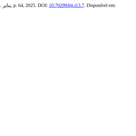
. Disponível em:
10.70299/hji.i13.7
, v. 13, n. يناير, p. 64, 2025. DOI: