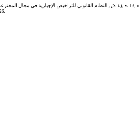
[S. l.]
,
مجلة الدراسات الفقهية والقانونية
النظام القانوني للتراخيص الإجبارية في مجال المخترعا
26.