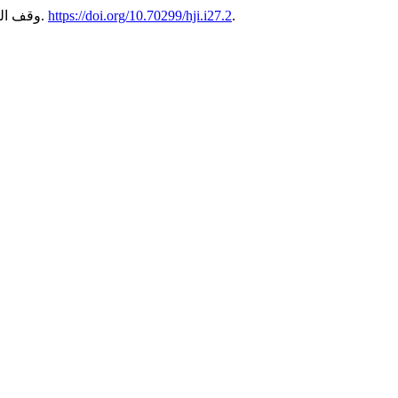
.
https://doi.org/10.70299/hji.i27.2
27 (يوليو).
"وقف الت