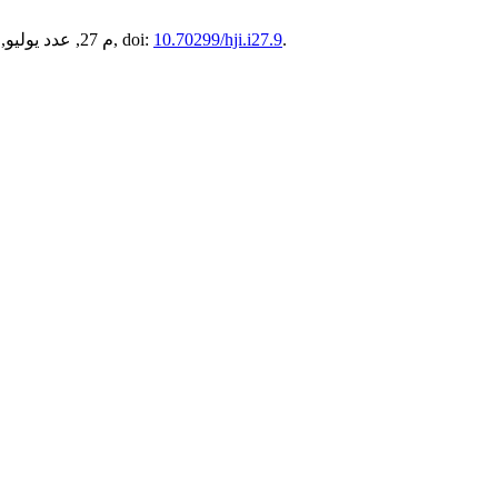
.
10.70299/hji.i27.9
, م 27, عدد يوليو, 2026, doi: