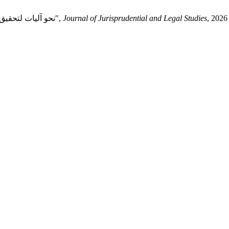
Journal of Jurisprudential and Legal Studies
"نحو آليات لتحقيق التوازن بين التمكين لحقوق الإنسان والتنمية وخدمة الديون السيادية",