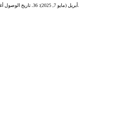
18, no. أبريل (مايو 7, 2025): 36. تاريخ الوصول أغسطس 6, 2026.