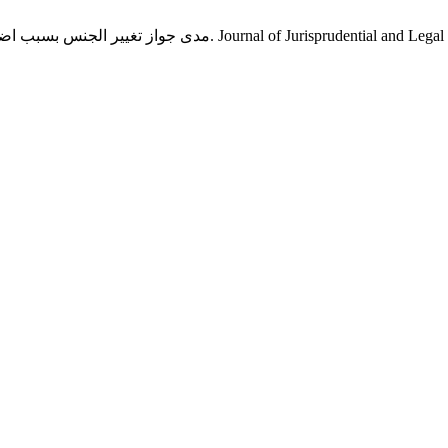
مدى جواز تغيير الجنس بسبب اضطراب الهوية الجنسية: دراسة مقارنة ف