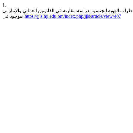
1.
ي القانونين العماني والإماراتي. Journal of Jurisprudential and Legal Studies [انترنت]. 1 يوليو، 2026 [وثق 8 أغسطس، 2026];27(يوليو).
https://jjls.hji.edu.om/index.php/jjls/article/view/407
موجود في: