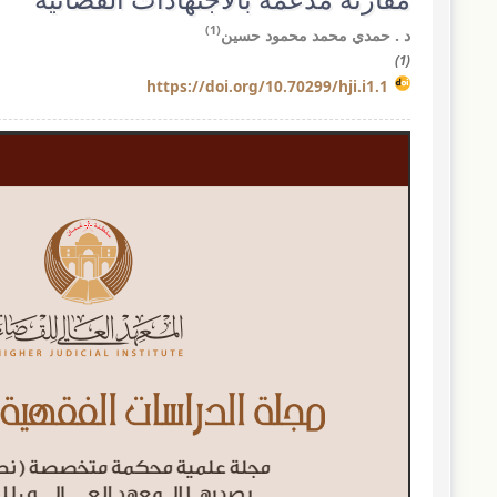
(1)
د . حمدي محمد محمود حسين
(1)
https://doi.org/10.70299/hji.i1.1
مقالة
الشريط
الجانبي