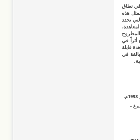
 في نطاق
مثل هذه
تي تحدد
لمعاهدة،
 المطروح
أثراً في
دة قابلة
الغة في
ة.
برغ –