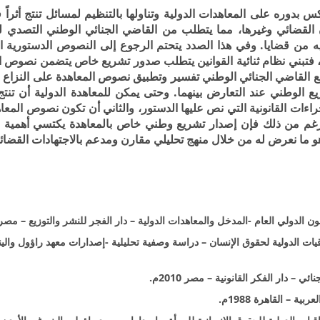
 بدوره على المعاهدات الدولية وتناولها بالتنظيم لمسائل تنتج أثراً
ون القضائي وغيرها، مما يتطلب من القاضي الجنائي الوطني التصدي ل
ه من قضايا. وفي هذا الصدد يتحتم الرجوع إلى النصوص الدستورية ال
ية، فتبني نظام ثنائية القوانين يتطلب صدور تشريع خاص يتضمن نصوص ا
طيع القاضي الجنائي الوطني تفسير وتطبيق نصوص المعاهدة على النزاع
ع الوطني عند التعارض بينهما. وحتى يمكن للمعاهدة الدولية أن تنتج 
راءات القانونية التي نص عليها الدستور، والثاني أن تكون نصوص المعاه
رغم من ذلك فإن إصدار تشريع وطني خاص بالمعاهدة يكتسي أهمية ب
و ما نعرض له من خلال منهج تحليلي مقارن ومدعم بالاجتهادات القضائي
فاقيات الدولية لحقوق الإنسان – دراسة وصفية تحليلية -إصدارات معهد راؤول والين