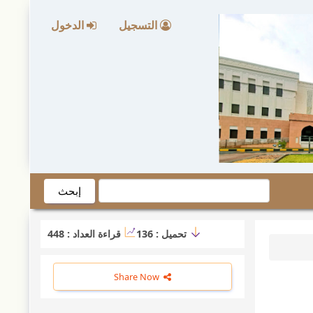
التسجيل
الدخول
إبحث
تحميل :
136
قراءة العداد :
448
Share Now