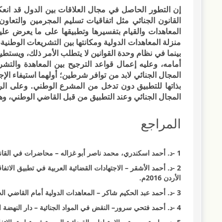
إن التطور الحاصل في مجال العلاقات بين الدول قد انعكس
القانون الجنائي مثل اتفاقيات تسليم المجرمين والتعا
المعاهدات والقيام بتفسيرها وتطبيقها على ما يعرض علي
منزلة المعاهدات الدولية ومكانتها بين التشريعات الوطن
بينما في نظام وحدة القوانين لا يتطلب الأمر ذلك، ويست
أمامه، وعليه إعمال قواعد الترجيح بين المعاهدة والتشري
المجال الجنائي لابد من توافر شرطين؛ أولهما استيفاء الإج
بذاتها للتطبيق دون تدخل من المشرع الوطني. وعلى ال
المجال الجنائي وعند التطبيق من قبل القاضي الوطني، وه
المراجع
1 -د. أحمد اسكندري، محمد ناصر أبو غزاله – محاضرات في القانون الدولي العام -المدخل والمعاهدات الدولية – دار الفجر للنشر والتوزيع – مصر 1998م.
2 -د. أحمد الأشقر – الاجتهادات القضائية العربية في تطبيق الات
الأردن 2016م.
3 -د. أحمد عبد الحكيم شاكر – المعاهدات الدولية أمام القاضي الجنائي – دار الفكر القانونية – مصر 2010م.
4 -د. أحمد فتحي سرور– النقض في المواد الجنائية – دار النهضة العربية – القاهرة 1988م.