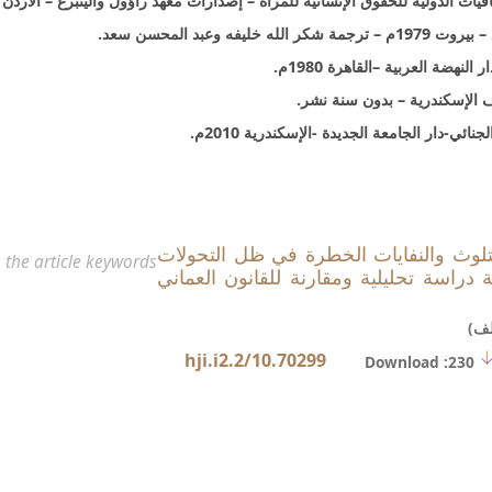
 التلوث والنفايات الخطرة في ظل التحولات
 the article keywords
ة دراسة تحليلية ومقارنة للقانون العماني
لف)
15 -د. محمد نصر محمد – الوافي في شرح المعاهدات الدولية في ظل أحكام اتفاقية فيينا لقانون المعاهدات لس
10.70299/hji.i2.2
Download :230
ة أمام القاضي الجنائي –دراسة مقارنة-الطبعة الأولى-دار الفكر والقانون-المن