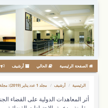
لقفز
لسريع
لى
حتوى
لصفحة
لملاحة
لرئيسية
لمحتوى
لرئيسي
انب
لشريط
لجانبي
الصفحة الرئيسية
الحالي
أرشيف
ا
الرئيسية
أرشيف
مجلد 1 عدد يناير (2019): مجلة الدراسات الفقهية والقانونية
أثر المعاهدات الدولية على القضاء الجن
مقارنة مدعمة بالاجتهادات القضائية