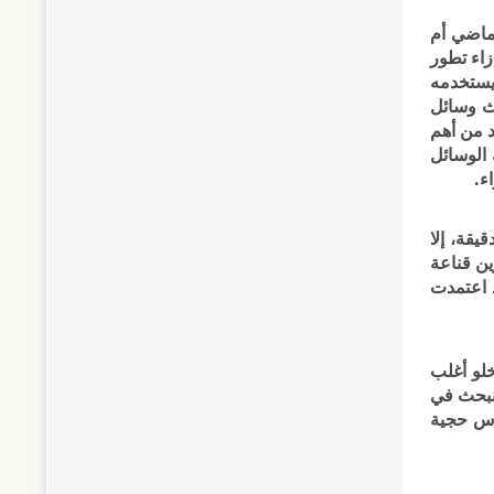
ماضي أم
زاء تطور
 يستخدمه
اث وسائل
د من أهم
 الوسائل
ء.
يقة، إلا
ين قناعة
د اعتمدت
خلو أغلب
 نبحث في
درس حجية