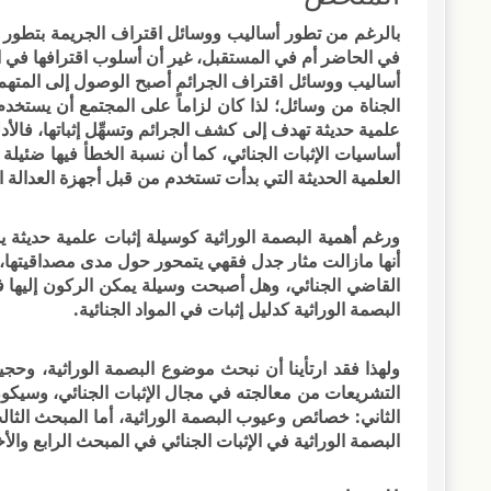
بالرغم من تطور أساليب ووسائل اقتراف الجريمة بتطور 
في الحاضر أم في المستقبل، غير أن أسلوب اقترافها في الو
أساليب ووسائل اقتراف الجرائم أصبح الوصول إلى المتهم أمر
الجناة من وسائل؛ لذا كان لزاماً على المجتمع أن يستخد
علمية حديثة تهدف إلى كشف الجرائم وتسهِّل إثباتها، فالأد
أساسيات الإثبات الجنائي، كما أن نسبة الخطأ فيها ضئيلة ج
العلمية الحديثة التي بدأت تستخدم من قبل أجهزة العدال
ورغم أهمية البصمة الوراثية كوسيلة إثبات علمية حديثة ي
أنها مازالت مثار جدل فقهي يتمحور حول مدى مصداقيتها، 
القاضي الجنائي، وهل أصبحت وسيلة يمكن الركون إليها في
البصمة الوراثية كدليل إثبات في المواد الجنائية.
ولهذا فقد ارتأينا أن نبحث موضوع البصمة الوراثية، وحجي
التشريعات من معالجته في مجال الإثبات الجنائي، وسيكون
الثاني: خصائص وعيوب البصمة الوراثية، أما المبحث الثا
البصمة الوراثية في الإثبات الجنائي في المبحث الرابع والأخ