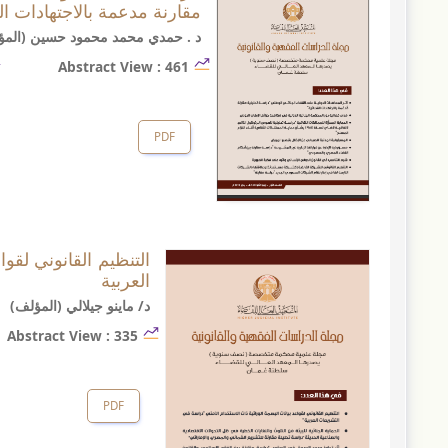
مقارنة مدعمة بالاجتهادات ال
الشرعية، المكتب الفني، دولة قطر، 1999م.
د . حمدي محمد محمود حسين (المؤ
13) خروفة غانية: سلطة القاضي الجنائي في تقدير الخبرة، رسالة ماجستير مقدمة إلى كلية الحقوق بجامعة قسنطينة، الجزائر، 2009م.
Abstract View : 461
14) د. رؤوف عبيد: مبادئ الإجراءات الجنائية في القانون المصري، بدون، 1989.
15) د. رمسيس بهنام: الإجراءات الجنائية تأصيلاً وتحليلاً، منشأة المعارف، الإسكندرية، 1984م.
PDF
16) د. رمسيس بهنام: البوليس العلمي أو فن التحقيق، منشأة المعارف، إسكندرية، 1999م.
17) د. سامي صادق الملا: اعتراف المتهم، دار النهضة العربية، القاهرة، 1969م.
18) سعدي ابو جيب: القاموس الفقهي لغة واصطلاحاً، ط1، دار الفكر، سوريا، 1998م.
19) د. شهاد هابيل البرشاوي: الشهادة الزور من الناحيتين القانونية والعلمية، أطروحة دكتوراه، جامعة عين شمس، 1981م.
التنظيم القانوني لقو
20) عادل عبد الحفيظ التومي: الدليل الفني والطب الشرعي، مجلة الأمن العام والقانون، كلية شرطة دبي، السنة 2، ربيع الأول 1417ه يوليو 1996م.
العربية
21) عبدالخالق الصلوي: حجية الخبرة في الإثبات الجنائي، دار النهضة العربية للنشر والتوزيع، مصر، ط2009،1م.
د/ ماينو جيلالي (المؤلف)
22) د. عبد الرؤوف مهدي: حدود حرية القاضي الجنائي في تكوين عقيدته، بدون دار نشر، 1983م.
Abstract View : 335
23) د.عبد الرؤوف مهدي: شرح القواعد العامة للإجراءات الجنائية، مطبعة نادي القضاة، القاهرة، 2003م.
24) عبدالله بن سعود أبو داسر: إثبات الدعوى الجنائية، رسالة ماجستير مقدمة إلى قسم السياسة الشرعية في جامعة محمد بن سعود الإسلامية، 1434ه.
PDF
25) د. فوزية عبد الستار: شرح قانون الإجراءات الجنائية، دار النهضة العربية، 1985م.
26) د. فوزية عبد الستار: شرح قانون الإجراءات الجنائية وفقاً لأحدث التعديلات، دار النهضة العربية، القاهرة، ج 1، ط3، 2010م.