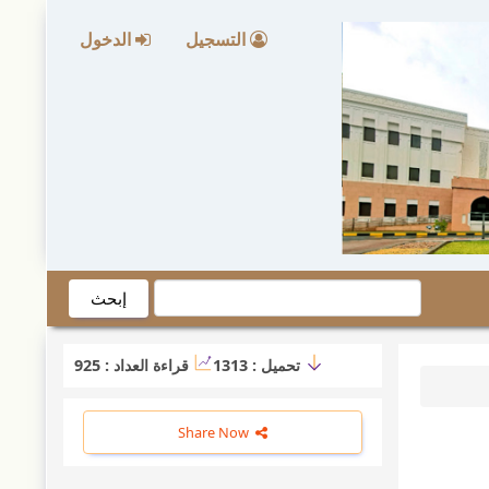
التسجيل
الدخول
إبحث
تحميل :
1313
قراءة العداد :
925
Share Now