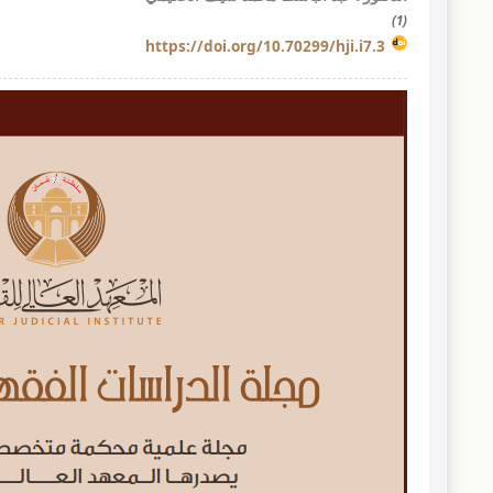
(1)
https://doi.org/10.70299/hji.i7.3
مقالة
الشريط
الجانبي