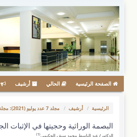
لقفز
لسريع
لى
حتوى
لصفحة
لملاحة
لرئيسية
لمحتوى
لرئيسي
انب
لشريط
لجانبي
الصفحة الرئيسية
الحالي
أرشيف
ا
الرئيسية
أرشيف
مجلد 7 عدد يوليو (2021): مجلة الدراسات الفقهية والقانونية
البصمة الوراثية وحجيتها في الإثبات الج
(1)
الدكتور/ عبد الباسط محمد سيف الحكيمي