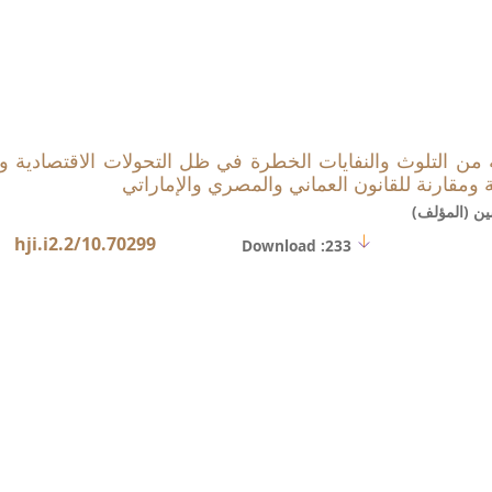
يئة من التلوث والنفايات الخطرة في ظل التحولات الاقتصادية و
ة ومقارنة للقانون العماني والمصري والإماراتي
ن (المؤلف)
10.70299/hji.i2.2
Download :233
سالة ماجستير مقدمة إلى كلية الدراسات العليا، أكاديمية نايف للعلوم الأمنية، ا
الجنائي بين الشريعة الإسلامية والقانون الوضعي، رسالة ماجستير، جامعة نايف ال
ي الإثبات الجنائي في القانون الوضعي والفقه الإسلامي، بحث مقدم إلى مؤتمر اله
2002م، مجموعة أعمال المؤتمر، المجلد الثاني.