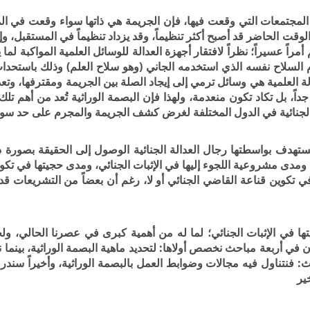
المجتمعات التي وقعت فيها، فإن الجريمة هي ذاتها سواء وقعت في ال
قت الحاضر قد أصبح أكثر تنظيماً، وقد يزداد تنظيماً في المستقبل، وإ
اً عسيراً؛ نظراً لافتقار أجهزة العدالة للوسائل العلمية المواكبة لما
م السلاح نفسه الذي استخدمه الجاني (وهو سلاح العلم) وذلك باستحد
لة العلمية هي وسائل ترمي إلى إيجاد الصلة بين الجريمة ومقترفها، وتع
داً، بل تكاد تكون منعدمة، ولهذا فإن البصمة الوراثية تُعد من أهم تلك
ة الجنائية في الدول المختلفة لغرض كشف الجريمة والمجرم على حد سوا
ستهدف بواسطتها رجال العدالة الجنائية الوصول إلى الحقيقة بصورة دق
ومدى مشروعية اللجوء إليها في الإثبات الجنائي، ومدى حجيتها في تكو
 تكوين قناعة القاضي الجنائي أو لا، رغم أن بعضاً من التشريعات ق
تها في الإثبات الجنائي؛ لما له من أهمية كبرى في عصرنا الحالي، ول
 في أربعة مباحث نخصص أولاها: لتحديد ماهية البصمة الوراثية، بينما
لث: فنتناول فيه مجالات وضوابط العمل بالبصمة الوراثية، وأخيراً سن
ير