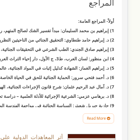
المراجع
أولاً- المراجع العامة:
1) إبراهيم بن محمد السليمان: مبدأ تفسير الشك لصالح المتهم، رسالة ماجستير مقدمة إلى كلية الدراسات العليا، أكاديمية نايف للعلوم الأمنية، الرياض.
2) د. إبراهيم حامد طنطاوي: التحقيق الجنائي من الناحيتين النظرية والعملية، دار النهضة العربية، القاهرة، ط1، 1999-2000م.
3) إبراهيم صادق الجندي: الطب الشرعي في التحقيقات الجنائية، مركز الدراسات والبحوث، أكاديمية نايف للعلوم الأمنية، الرياض، ط1، 2000م.
4) ابن منظور: لسان العرب، ط3، ج الأول، دار إحياء التراث العربي، بيروت، 1999م.
5) د. إبراهيم الغماز: الشهادة كدليل إثبات في المواد الجنائية، عالم الكتب، القاهرة، 1980م.
6) د. أحمد فتحي سرور: الحماية الجنائية للحق في الحياة الخاصة، دار النهضة العربية، 1987م.
7) د. آمال عبد الرحيم عثمان: شرح قانون الإجراءات الجنائية، الهيئة المصرية العامة للكتاب، 1991م.
8) د. برهامي عزمي: الشرعية الإجرائية للأدلة العلمية – دراسة تحليلية لأعمال الخبرة، دار النهضة العربية، القاهرة، 2006م.
9) جازية جبريل شعيتر: السياسة الجنائية في مواجهة الهندسة 
2011م.
Read More
10) د. جميل عبد الباقي الصغير: أدلة الإثبات الجنائي والتكنولوجيا الحديثة، دار النهضة العربية، 2002م.
تفاصيل
11) د. حسام الدين الأهواني: أصول القانون، دار النهضة العربية، الطبعة الأولى، 1988م.
المادة
أثر المعاهدات الدولية على 
12) د. خالد عبدالله العلي: تطور البحث والتحليل المختبري وأثر