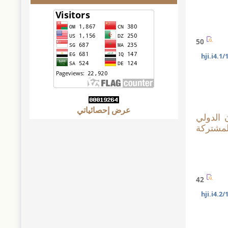
50
10
عرض إحصائياتي
ن الدولي
لمشتركة
42
10