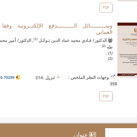
PDF
وســــــــــائل الـــــــــــدفع الإلكتــرونية وفقا
العماني
(1)
الدكتور/ فـادي محمد عماد الدين تـوكـل
, الدكتور/ أمير مح
(2)
طه
(1) ,
(2)
وجهات النظر الملخص :
تنزيل :214
.70299/hji.i4.5
358
PDF
عنوان