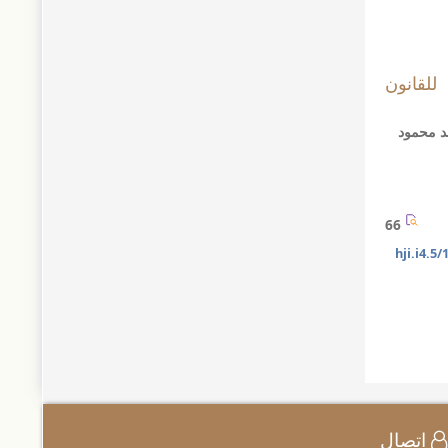
 للقانون
مد محمود
66
10
اتصال