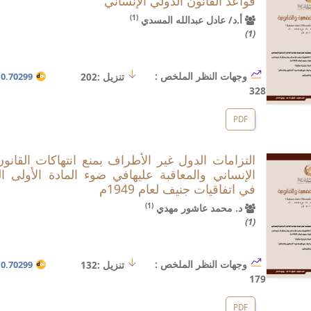
قواعد القانون الدولي الإنساني
(1)
أ.د/ عادل عبدالله المسدي
(1)
وجهات النظر الملخص :
تنزيل :202
.70299/hji.i4.1
328
PDF
التزامات الدول غير الأطراف بمنع انتهاكات القانو
الإنساني والمعاقبة عليهافي ضوء المادة الأولى ا
في اتفاقيات جنيف لعام 1949م
(1)
د. محمد عاشور مهدي
(1)
وجهات النظر الملخص :
تنزيل :132
.70299/hji.i4.2
179
PDF