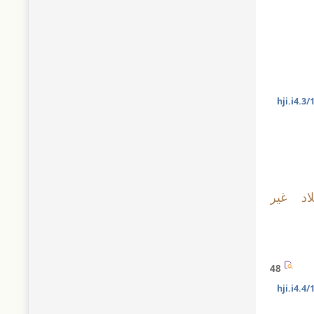
10
اد غير
48
10