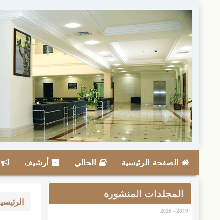
لقفز
لسريع
لى
حتوى
لصفحة
لملاحة
لرئيسية
لمحتوى
لرئيسي
انب
لشريط
لجانبي
الصفحة الرئيسية
الحالي
أرشيف
ا
المجلدات المنشورة
الرئيسي
2019 - 2026