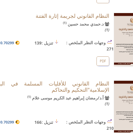
النظام القانوني لجريمة إثارة الفتنة
(1)
د.حمدي محمد حسين
(1)
وجهات النظر الملخص :
تنزيل :139
.70299/hji.i4.3
271
PDF
النظام القانوني للأقليات المسلمة في البل
الإسلامية"التحكيم والتحاكم
(1)
أ.د/رمضان إبراهيم عبد الكريم موسى علام
(1)
وجهات النظر الملخص :
تنزيل :166
.70299/hji.i4.4
210